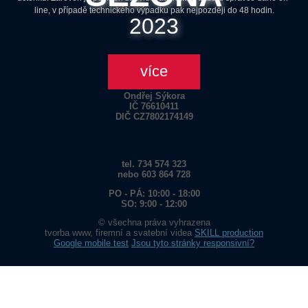
line, v případě technického výpadku pak nejpozději do 48 hodin.
2023
Tomáše Bati 190
více
760 01 Zlín
Ondřej Sýkora
IČ 76610411
DIČ CZ7802174149
tel. 734 574 323
nebo 603 864 728
PO - PÁ: 10:00 - 18:00
SO: 9:00 - 12:00
© všechna práva vyhrazena
tvorba www, firemní a svatební videa
SKILL production
Google mobile test
Jsou tyto stránky responsivní?